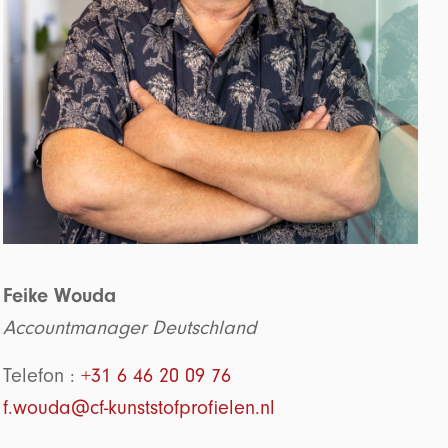
Feike Wouda
Accountmanager Deutschland
Telefon :
+31 6 46 20 09 76
f.wouda@cf-kunststofprofielen.nl