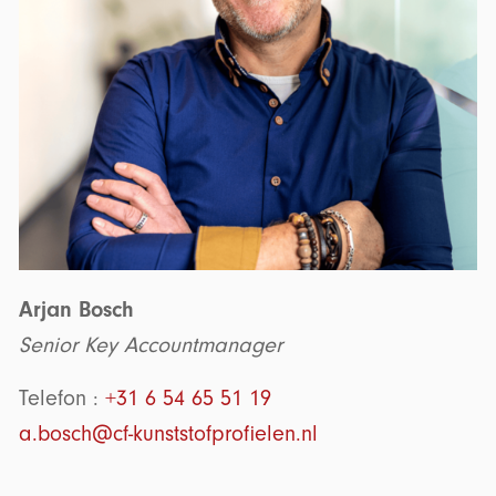
Arjan Bosch
Senior Key Accountmanager
Telefon :
+31 6 54 65 51 19
a.bosch@cf-kunststofprofielen.nl