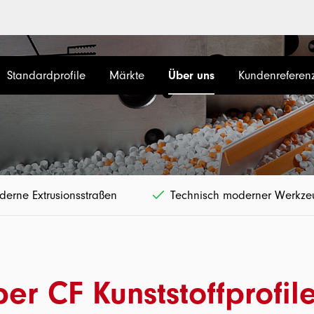
Standardprofile
Märkte
Über uns
Kundenreferen
erne Extrusionsstraßen
Technisch moderner Werkz
r CF Kunststoffprofil