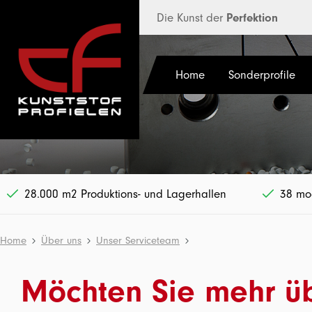
halt springen
Die Kunst der
Perfektion
Home
Sonderprofile
28.000 m2 Produktions- und Lagerhallen
38 mod
Home
Über uns
Unser Serviceteam
Möchten Sie mehr übe