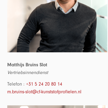
Matthijs Bruins Slot
Vertriebsinnendienst
Telefon :
+31 5 24 20 80 14
m.bruins-slot@cf-kunststofprofielen.nl