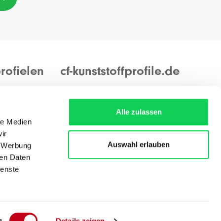
rofielen
cf-kunststoffprofile.de
ungen
Warenannahme und -ausgabe:
ungen
Montags bis freitags von 8.00 bis 16.00
Alle zulassen
Uhr
le Medien
ir
Auswahl erlauben
, Werbung
Wegbeschreibung
ren Daten
ienste
g
Details zeigen