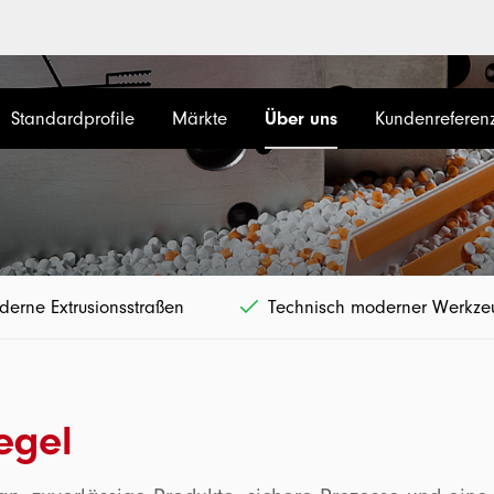
Standardprofile
Märkte
Über uns
Kundenreferen
erne Extrusionsstraßen
Technisch moderner Werkz
egel