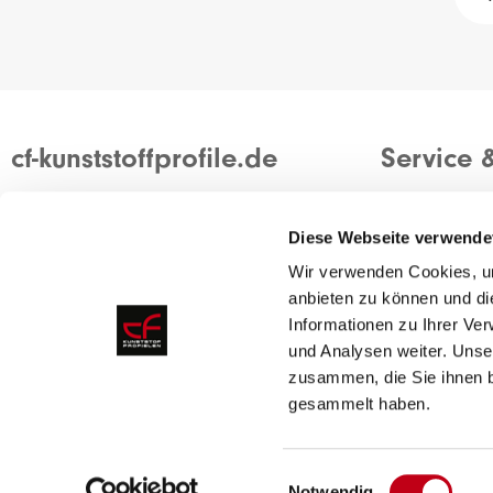
cf-kunststoffprofile.de
Service 
Wir sind ein modernes und flexibles
Kontakt
Unternehmen mit über 50 Jahren
Ein Angebot 
Diese Webseite verwende
Erfahrung in der Kunststoffbranche.
Container zu
Wir verwenden Cookies, um
anbieten zu können und di
Die Entwicklung kundenspezifischer
Informationen zu Ihrer Ve
Profile zeichnet unser Unternehmen aus.
und Analysen weiter. Unse
zusammen, die Sie ihnen b
gesammelt haben.
Über uns
Einwilligungsauswahl
Notwendig