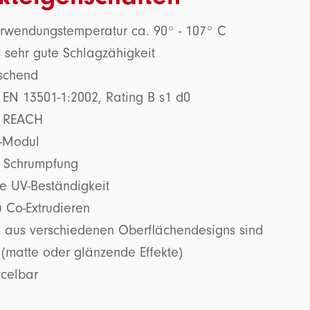
rwendungstemperatur ca. 90° - 107° C
 sehr gute Schlagzähigkeit
öschend
 EN 13501-1:2002, Rating B s1 d0
m REACH
-Modul
 Schrumpfung
te UV-Beständigkeit
u Co-Extrudieren
 aus verschiedenen Oberflächendesigns sind
 (matte oder glänzende Effekte)
ycelbar