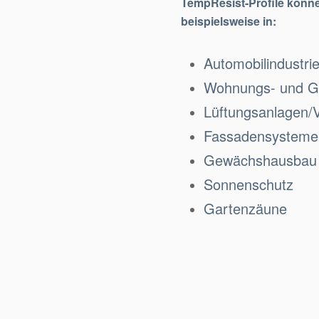
TempResist-Profile können
beispielsweise in:
Automobilindustri
Wohnungs- und 
Lüftungsanlagen/V
Fassadensysteme 
Gewächshausbau
Sonnenschutz
Gartenzäune