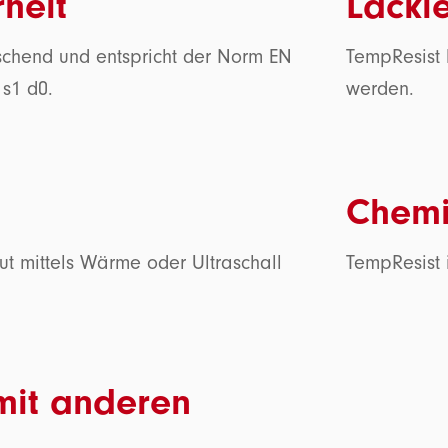
heit
Lacki
öschend und entspricht der Norm EN
TempResist 
 s1 d0.
werden.
Chemi
gut mittels Wärme oder Ultraschall
TempResist 
mit anderen