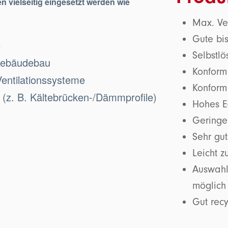
 vielseitig eingesetzt werden wie
Max. Ve
Gute bis
e
Selbstl
Gebäudebau
Konform
entilationssysteme
Konfor
(z. B. Kältebrücken-/Dämmprofile)
Hohes E
Geringe
Sehr gu
Leicht z
Auswahl
möglich
Gut rec