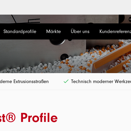
Standardprofile
Märkte
Über uns
Kundenreferen
erne Extrusionsstraßen
Technisch moderner Werkz
t® Profile