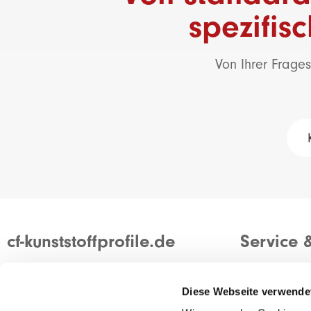
spezifis
Von Ihrer Frages
cf-kunststoffprofile.de
Service 
Wir sind ein modernes und flexibles
Kontakt
Unternehmen mit über 50 Jahren
Ein Angebot 
Diese Webseite verwende
Erfahrung in der Kunststoffbranche.
Container zu