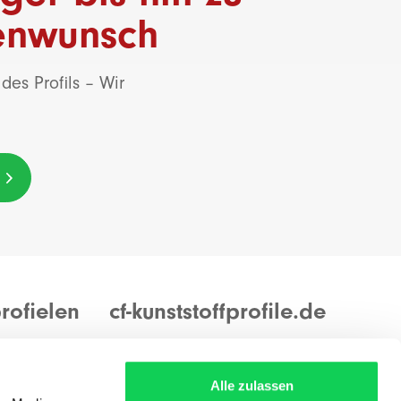
denwunsch
des Profils – Wir
rofielen
cf-kunststoffprofile.de
ungen
Warenannahme und -ausgabe:
ungen
Montags bis freitags von 8.00 bis 16.00
Alle zulassen
Uhr