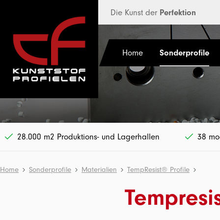
halt springen
Die Kunst der
Perfektion
Home
Sonderprofile
28.000 m2 Produktions- und Lagerhallen
38 mod
Home
Sonderprofile
Materialien
TempResist® Profile
Tempresis