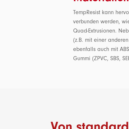
TempResist kann herv
verbunden werden, wie 
Quad-Extrusionen. Neb
(z.B. mit einer andere
ebenfalls auch mit A
Gummi (ZPVC, SBS, SE
Von standardi