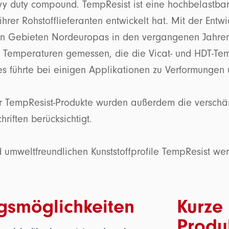
vy duty compound. TempResist ist eine hochbelastbar
rer Rohstofflieferanten entwickelt hat. Mit der Entwi
sen Gebieten Nordeuropas in den vergangenen Jahren
Temperaturen gemessen, die die Vicat- und HDT-Te
es führte bei einigen Applikationen zu Verformungen
er TempResist-Produkte wurden außerdem die verschä
riften berücksichtigt.
 umweltfreundlichen Kunststoffprofile TempResist wer
smöglichkeiten
Kurze
Produ