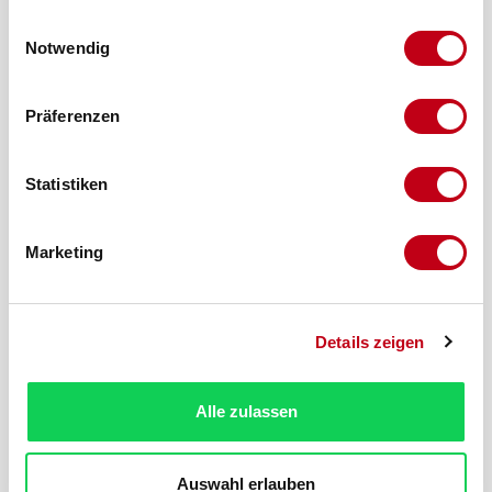
gesammelt haben.
Einwilligungsauswahl
Notwendig
Präferenzen
Statistiken
Marketing
Details zeigen
Produktnummer:
106039-23
Beschreibung
Alle zulassen
Bent u op zoek naar een schuifdeur profiel, specifiek
een schuifprofiel ondiep 6,5x6x6,5x1,2 mm Zwart 2600 mm?
Auswahl erlauben