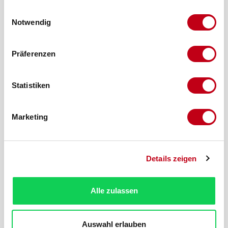
gesammelt haben.
Einwilligungsauswahl
Notwendig
Präferenzen
Statistiken
Marketing
Details zeigen
Produktnummer:
10240-5
Beschreibung
Alle zulassen
Dieses Kunststoff-H-Profil wird als Verbindungsprofil für
Paneele verwendet. Es eignet sich daher sehr gut für die
Auswahl erlauben