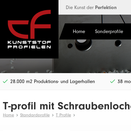
halt springen
Die Kunst der
Perfektion
Home
Sonderprofile
28.000 m2 Produktions- und Lagerhallen
38 mod
T-profil mit Schraubenlo
Home
Standardprofile
T Profile