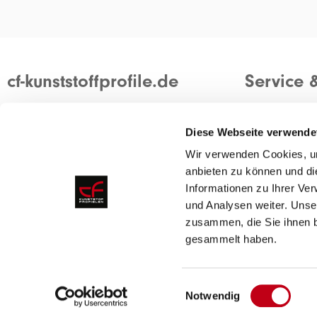
cf-kunststoffprofile.de
Service 
Wir sind ein modernes und flexibles
Kontakt
Unternehmen mit über 50 Jahren
Ein Angebot 
Diese Webseite verwende
Erfahrung in der Kunststoffbranche.
Container zu
Wir verwenden Cookies, um
anbieten zu können und di
Die Entwicklung kundenspezifischer
Informationen zu Ihrer Ve
Profile zeichnet unser Unternehmen aus.
und Analysen weiter. Unse
zusammen, die Sie ihnen b
gesammelt haben.
Über uns
Einwilligungsauswahl
Notwendig