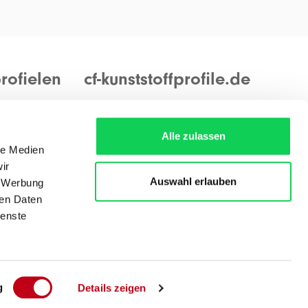
rofielen
cf-kunststoffprofile.de
ungen
Warenannahme und -ausgabe:
ungen
Montags bis freitags von 8.00 bis 16.00
Alle zulassen
Uhr
le Medien
ir
Auswahl erlauben
, Werbung
Wegbeschreibung
ren Daten
ienste
g
Details zeigen