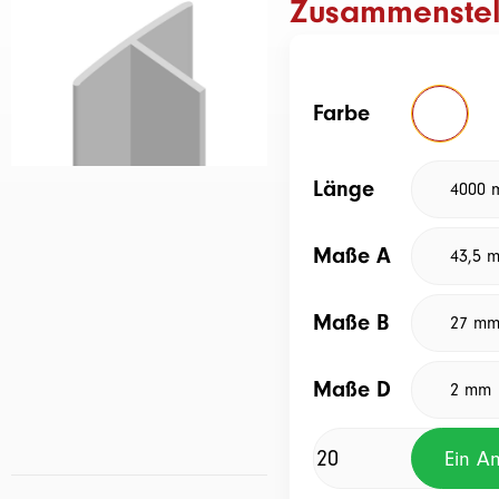
Zusammenstel
Farbe
Länge
Maße A
Maße B
Maße D
Ein A