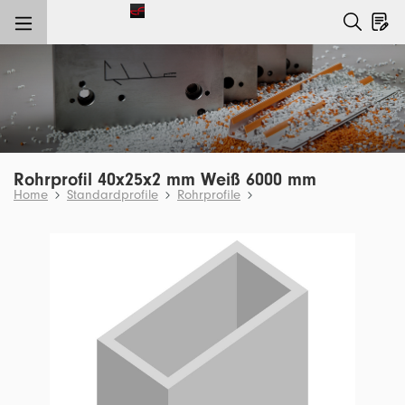
nhalt springen
Rohrprofil 40x25x2 mm Weiß 6000 mm
Home
Standardprofile
Rohrprofile