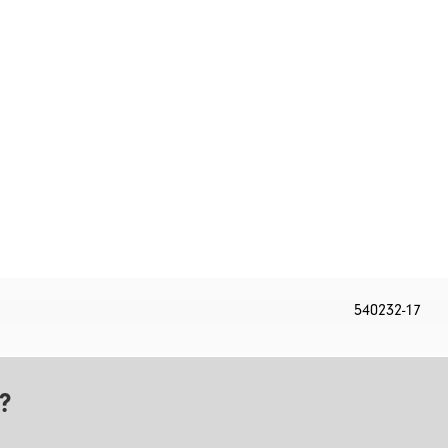
540232-17
i?