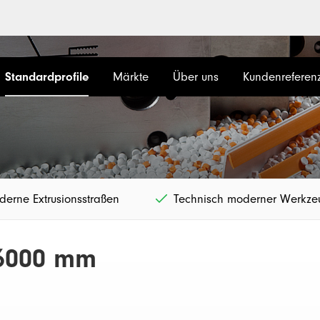
Standardprofile
Märkte
Über uns
Kundenreferen
erne Extrusionsstraßen
Technisch moderner Werkz
 6000 mm