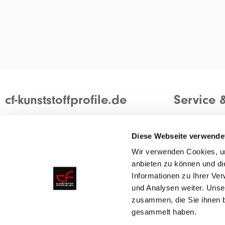
cf-kunststoffprofile.de
Service 
Wir sind ein modernes und flexibles
Kontakt
Unternehmen mit über 50 Jahren
Ein Angebot 
Diese Webseite verwende
Erfahrung in der Kunststoffbranche.
Container zu
Wir verwenden Cookies, um
anbieten zu können und di
Die Entwicklung kundenspezifischer
Informationen zu Ihrer Ve
Profile zeichnet unser Unternehmen aus.
und Analysen weiter. Unse
zusammen, die Sie ihnen b
gesammelt haben.
Über uns