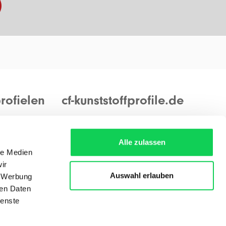
rofielen
cf-kunststoffprofile.de
ungen
Warenannahme und -ausgabe:
ungen
Montags bis freitags von 8.00 bis 16.00
Alle zulassen
Uhr
le Medien
ir
Auswahl erlauben
, Werbung
Wegbeschreibung
ren Daten
ienste