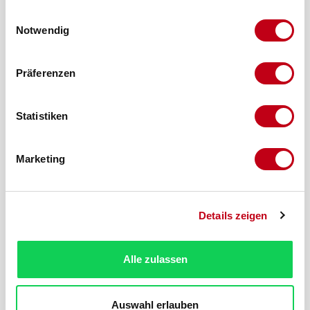
gesammelt haben.
Einwilligungsauswahl
Notwendig
Präferenzen
Statistiken
Marketing
Details zeigen
Produktnummer:
106044-19
Beschreibung
Alle zulassen
Bent u op zoek naar een schuifdeur profiel, specifiek
een schuifprofiel-diep 12x4x12x1,2 mm Wit 2600 mm? Vraag
Auswahl erlauben