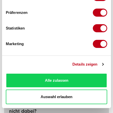
Präferenzen
Statistiken
Marketing
Produktnummer:
10645-31
Details zeigen
Beschreibung
Dieses Kunststoff-Kammerwinkelprofil wird hauptsächlich für
den Abschluss von Konstruktionsrahmen auf der
Alle zulassen
Laibungsseite verw…
Mehr
Auswahl erlauben
Ist Ihr Produkt
nicht dabei?